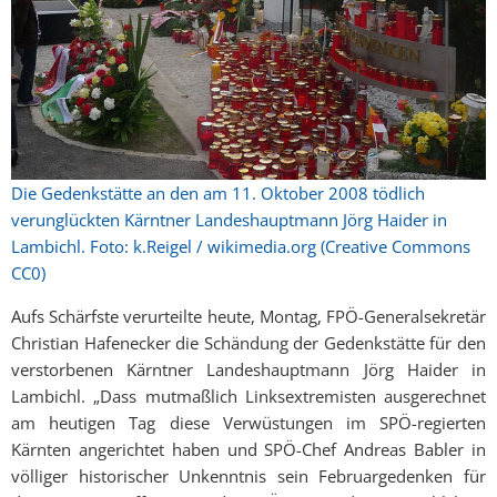
Die Gedenkstätte an den am 11. Oktober 2008 tödlich
verunglückten Kärntner Landeshauptmann Jörg Haider in
Lambichl. Foto: k.Reigel / wikimedia.org (Creative Commons
CC0)
Aufs Schärfste verurteilte heute, Montag, FPÖ-Generalsekretär
Christian Hafenecker die Schändung der Gedenkstätte für den
verstorbenen Kärntner Landeshauptmann Jörg Haider in
Lambichl. „Dass mutmaßlich Linksextremisten ausgerechnet
am heutigen Tag diese Verwüstungen im SPÖ-regierten
Kärnten angerichtet haben und SPÖ-Chef Andreas Babler in
völliger historischer Unkenntnis sein Februargedenken für